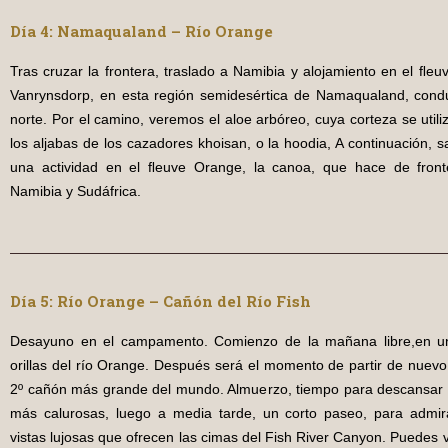
Día 4: Namaqualand – Río Orange
Tras cruzar la frontera, traslado a Namibia y alojamiento en el ﬂe
Vanrynsdorp, en esta región semidesértica de Namaqualand, cond
norte. Por el camino, veremos el aloe arbóreo, cuya corteza se utili
los aljabas de los cazadores khoisan, o la hoodia, A continuación, sa
una actividad en el ﬂeuve Orange, la canoa, que hace de fronte
Namibia y Sudáfrica.
Día 5: Río Orange – Cañón del Río Fish
Desayuno en el campamento. Comienzo de la mañana libre,en un
orillas del río Orange. Después será el momento de partir de nuevo
2º cañón más grande del mundo. Almuerzo, tiempo para descansar 
más calurosas, luego a media tarde, un corto paseo, para admir
vistas lujosas que ofrecen las cimas del Fish River Canyon. Puedes vo