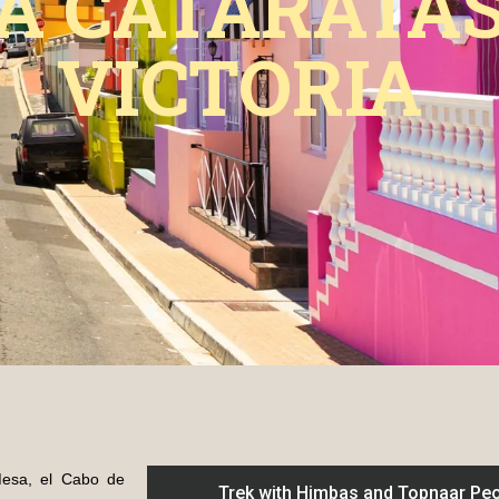
A
CATARATA
VICTORIA
Mesa, el Cabo de