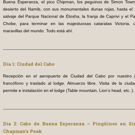
Buena Esperanza, el pico Chipman, los peguinos de Simon Town
desierto del Namib, con sus monumentales dunas rojas, hasta el 
salvaje del Parque Nacional de Etosha, la franja de Caprivi y el P
Chobe, para terminar en las majestuosas cataratas Victoria, 
maravillas del mundo. Todo está ahí.
D
ía 1: Ciudad del Cabo
Recepción en el aeropuerto de Ciudad del Cabo por nuestro g
francófono y traslado al lodge. Almuerzo libre. Visita de la ciuda
permite e instalación en el lodge (Table mountain, Lion’s head, etc..).
D
ía 2: Cabo de Buena Esperanza – Pingüinos en S
Chapman’s Peak