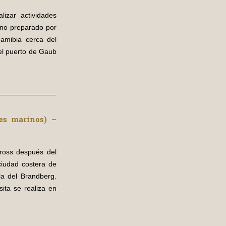
lizar actividades
uno preparado por
Namibia cerca del
el puerto de Gaub
es marinos) –
Cross después del
ciudad costera de
la del Brandberg.
ita se realiza en