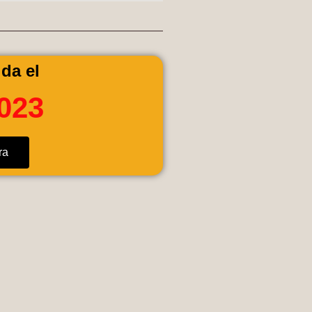
da el
2023
ra